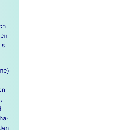
ich
ien
is
nne)
on
,
d
tha-
nden