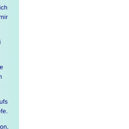
ich
mir
i
ie
n
ufs
fe.
on,