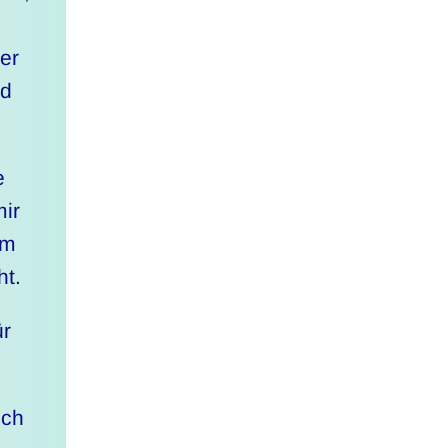
er
nd
e
ir
um
ht.
ür
sch