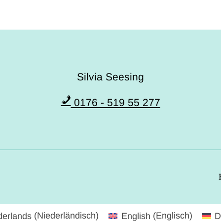
Silvia Seesing
0176 - 519 55 277
derlands
(
Niederländisch
)
English
(
Englisch
)
D